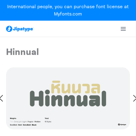
Skip
International people, you can purchase font license at
to
Myfonts.com
content
Hinnual