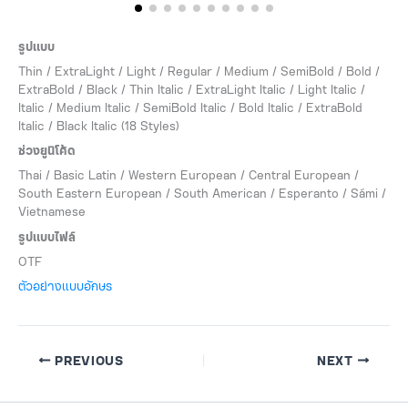
รูปแบบ
Thin / ExtraLight / Light / Regular / Medium / SemiBold / Bold /
ExtraBold / Black / Thin Italic / ExtraLight Italic / Light Italic /
Italic / Medium Italic / SemiBold Italic / Bold Italic / ExtraBold
Italic / Black Italic (18 Styles)
ช่วงยูนิโค้ด
Thai / Basic Latin / Western European / Central European /
South Eastern European / South American / Esperanto / Sámi /
Vietnamese
รูปแบบไฟล์
OTF
ตัวอย่างแบบอักษร
PREVIOUS
NEXT